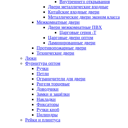
Внутреннего открывания
Двери металлические входные
Китайские входные двери
Металлические двери эконом класса
Межкомнатные двери
Двери межкомнатные ПВХ
Царговые серия -Т
Царговые двери оптом
Ламинированные двери
Противопожарные двери
Технические двери
Люки
Фурнитура оптом
Ручки
Петли
Ограничители для двери
Ригеля торцевые
Доводчики
Замки и защёлки
Накладки
Фиксаторы
Ручки кноб
Цилиндры
Рейки и плинтуса