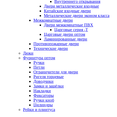
Внутреннего открывания
Двери металлические входные
Китайские входные двери
Металлические двери эконом класса
Межкомнатные двери
Двери межкомнатные ПВХ
Царговые серия -Т
Царговые двери оптом
Ламинированные двери
Противопожарные двери
Технические двери
Люки
Фурнитура оптом
Ручки
Петли
Ограничители для двери
Ригеля торцевые
Доводчики
Замки и защёлки
Накладки
Фиксаторы
Ручки кноб
Цилиндры
Рейки и плинтуса