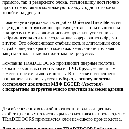
прямого, так и реверсного блока. Установщику достаточно
просто переставить монтажную планку с одной стороны
коробки на другую.
Помимо универсальности, коробка
Universal Invisible
имеет
еще одно конструктивное преимущество — она выполнена
в виде замкнутого алюминиевого профиля, усиленного
ребрами жесткости и не содержащего деревянного бруска
внутри. Это обеспечивает стабильность и длительный срок
службы дверей скрытого монтажа, ведь дополнительная
защита от влаги таким полотнам не требуется.
Компания TRADEDOORS производит дверные полотна
скрытого монтажа с контуром из
LVL бруса
, усиленным
в местах врезки замков и петель. В качестве внутреннего
наполнителя используется тамбурат, а
основу полотна
составляют две плиты МДФ EGGER (Австрия)
с покрытием из грунтовочного пластика высокой адгезии.
Для обеспечения высокой прочности и влагозащитных
свойств дверных полотен скрытого монтажа на производстве
TRADEDOORS применяется клей немецкого производства.
Двери скрытого монтажа от
TRADEDOORS
обладают