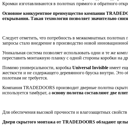
Кромки изготавливаются в полотнах прямого и обратного откр
Основное конкурентное преимущество компании TRADEDOO
открывания. Такая технология позволяет значительно сниз
Следует отметить, что потребность в межкомнатных полотнах 
запросы стало внедрение в производство новой инновационн
Уникальная система позволяет использовать одни и те же комп
переставить монтажную планку с одной стороны коробки на д
Помимо универсальности, коробка
Universal Invisible
имеет еще
жесткости и не содержащего деревянного бруска внутри. Это о
полотнам не требуется.
Компания TRADEDOORS производит дверные полотна скрытог
используется тамбурат, а
основу полотна составляют две пл
Для обеспечения высокой прочности и влагозащитных свойст
Двери скрытого монтажа от
TRADEDOORS
обладают целым