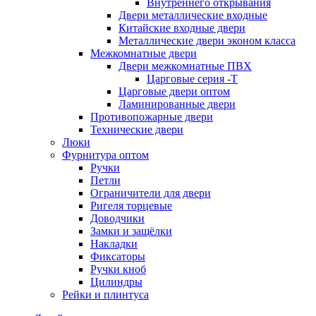
Внутреннего открывания
Двери металлические входные
Китайские входные двери
Металлические двери эконом класса
Межкомнатные двери
Двери межкомнатные ПВХ
Царговые серия -Т
Царговые двери оптом
Ламинированные двери
Противопожарные двери
Технические двери
Люки
Фурнитура оптом
Ручки
Петли
Ограничители для двери
Ригеля торцевые
Доводчики
Замки и защёлки
Накладки
Фиксаторы
Ручки кноб
Цилиндры
Рейки и плинтуса