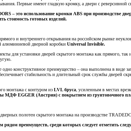
ывания. Первые имеют гладкую кромку, а двери с реверсивной с
RS ‒ это использование кромки ABS при производстве две
ить стоимость готовых изделий.
прямого и внутреннего открывания на российском рынке неукло
ой алюминиевой дверной коробки
Universal Invisible.
лекты для установки дверей скрытого монтажа как прямого, так 
ругую.
 одно конструктивное преимущество – она выполнена в виде з
беспечивает стабильность и длительный срок службы дверей скр
о монтажа с контуром из
LVL бруса
, усиленным в местах врез
иты МДФ EGGER (Австрия) с покрытием из грунтовочного пла
в дверных полотен скрытого монтажа на производстве TRADEDO
 рядом преимуществ, среди которых следует отметить след