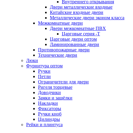
Внутреннего открывания
Двери металлические входные
Китайские входные двери
Металлические двери эконом класса
Межкомнатные двери
Двери межкомнатные ПВХ
Царговые серия -Т
Царговые двери оптом
Ламинированные двери
Противопожарные двери
Технические двери
Люки
Фурнитура оптом
Ручки
Петли
Ограничители для двери
Ригеля торцевые
Доводчики
Замки и защёлки
Накладки
Фиксаторы
Ручки кноб
Цилиндры
Рейки и плинтуса