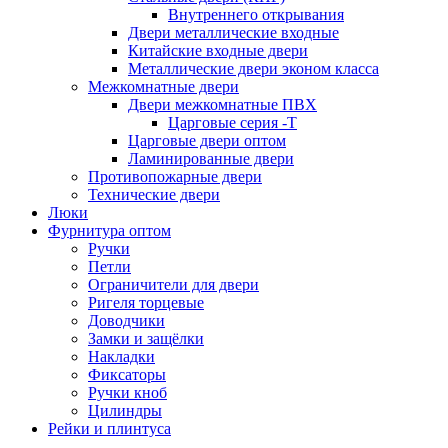
Внутреннего открывания
Двери металлические входные
Китайские входные двери
Металлические двери эконом класса
Межкомнатные двери
Двери межкомнатные ПВХ
Царговые серия -Т
Царговые двери оптом
Ламинированные двери
Противопожарные двери
Технические двери
Люки
Фурнитура оптом
Ручки
Петли
Ограничители для двери
Ригеля торцевые
Доводчики
Замки и защёлки
Накладки
Фиксаторы
Ручки кноб
Цилиндры
Рейки и плинтуса