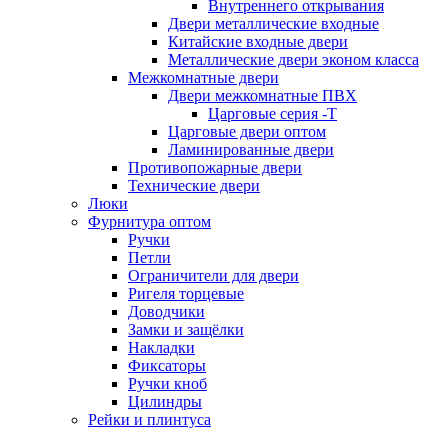
Внутреннего открывания
Двери металлические входные
Китайские входные двери
Металлические двери эконом класса
Межкомнатные двери
Двери межкомнатные ПВХ
Царговые серия -Т
Царговые двери оптом
Ламинированные двери
Противопожарные двери
Технические двери
Люки
Фурнитура оптом
Ручки
Петли
Ограничители для двери
Ригеля торцевые
Доводчики
Замки и защёлки
Накладки
Фиксаторы
Ручки кноб
Цилиндры
Рейки и плинтуса