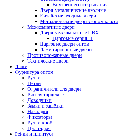
Внутреннего открывания
Двери металлические входные
Китайские входные двери
Металлические двери эконом класса
Межкомнатные двери
Двери межкомнатные ПВХ
Царговые серия -Т
Царговые двери оптом
Ламинированные двери
Противопожарные двери
Технические двери
Люки
Фурнитура оптом
Ручки
Петли
Ограничители для двери
Ригеля торцевые
Доводчики
Замки и защёлки
Накладки
Фиксаторы
Ручки кноб
Цилиндры
Рейки и плинтуса