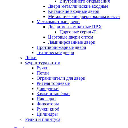
Внутреннего открывания
Двери металлические входные
Китайские входные двери
Металлические двери эконом класса
Межкомнатные двери
Двери межкомнатные ПВХ
Царговые серия -Т
Царговые двери оптом
Ламинированные двери
Противопожарные двери
Технические двери
Люки
Фурнитура оптом
Ручки
Петли
Ограничители для двери
Ригеля торцевые
Доводчики
Замки и защёлки
Накладки
Фиксаторы
Ручки кноб
Цилиндры
Рейки и плинтуса