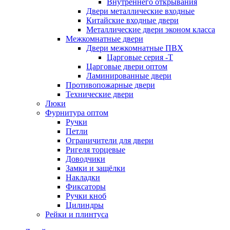
Внутреннего открывания
Двери металлические входные
Китайские входные двери
Металлические двери эконом класса
Межкомнатные двери
Двери межкомнатные ПВХ
Царговые серия -Т
Царговые двери оптом
Ламинированные двери
Противопожарные двери
Технические двери
Люки
Фурнитура оптом
Ручки
Петли
Ограничители для двери
Ригеля торцевые
Доводчики
Замки и защёлки
Накладки
Фиксаторы
Ручки кноб
Цилиндры
Рейки и плинтуса