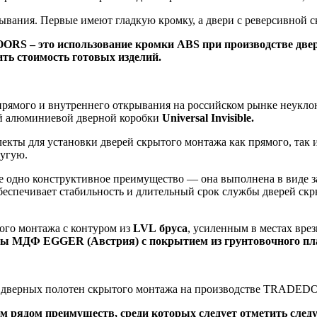
ывания. Первые имеют гладкую кромку, а двери с реверсивной 
RS ‒ это использование кромки ABS при производстве две
ить стоимость готовых изделий.
прямого и внутреннего открывания на российском рынке неукло
ой алюминиевой дверной коробки
Universal Invisible.
лекты для установки дверей скрытого монтажа как прямого, так 
ругую.
е одно конструктивное преимущество — она выполнена в виде 
беспечивает стабильность и длительный срок службы дверей скр
ого монтажа с контуром из
LVL бруса
, усиленным в местах врез
иты МДФ EGGER (Австрия) с покрытием из грунтовочного пла
в дверных полотен скрытого монтажа на производстве TRADEDO
 рядом преимуществ, среди которых следует отметить след