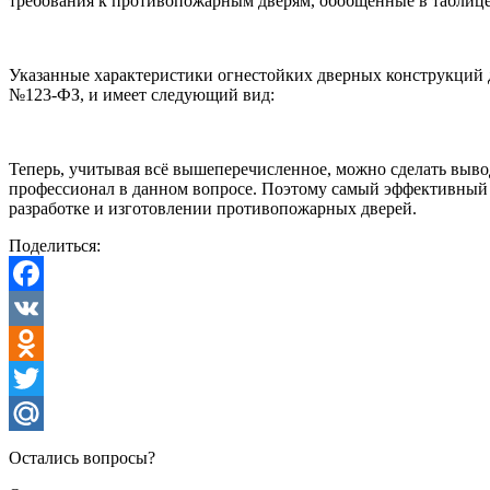
требования к противопожарным дверям, обобщенные в таблице
Указанные характеристики огнестойких дверных конструкций 
№123-ФЗ, и имеет следующий вид:
Теперь, учитывая всё вышеперечисленное, можно сделать вывод,
профессионал в данном вопросе. Поэтому самый эффективный 
разработке и изготовлении противопожарных дверей.
Поделиться:
Facebook
VK
Odnoklassniki
Twitter
Mail.Ru
Остались вопросы?