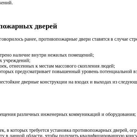
жений.
опожарных дверей
говорилось ранее, противопожарные двери ставятся в случае ст
отрено наличие внутри нежилых помещений;
х учреждений;
ек, отнесенных к местам массового скопления людей;
 которых предусматривает повышенный уровень потенциальной 
нестойкие дверные конструкции на входах и выходах из следу
мещения различных инженерных коммуникаций и оборудования;
к, в которых требуется установка противопожарных дверей, огро
сту в данной области, чтобы получить квалифицированную конс