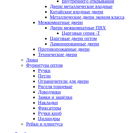
Внутреннего открывания
Двери металлические входные
Китайские входные двери
Металлические двери эконом класса
Межкомнатные двери
Двери межкомнатные ПВХ
Царговые серия -Т
Царговые двери оптом
Ламинированные двери
Противопожарные двери
Технические двери
Люки
Фурнитура оптом
Ручки
Петли
Ограничители для двери
Ригеля торцевые
Доводчики
Замки и защёлки
Накладки
Фиксаторы
Ручки кноб
Цилиндры
Рейки и плинтуса