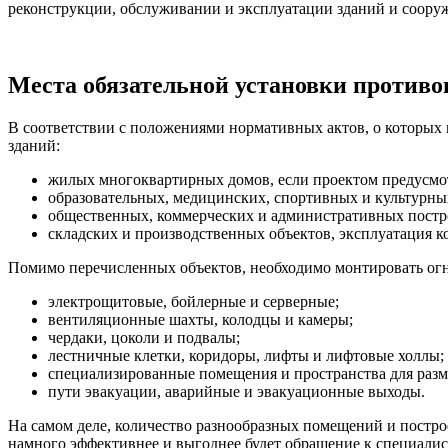
реконструкции, обслуживании и эксплуатации зданий и соору
Места обязательной установки против
В соответствии с положениями нормативных актов, о которых 
зданий:
жилых многоквартирных домов, если проектом предусм
образовательных, медицинских, спортивных и культурны
общественных, коммерческих и административных постро
складских и производственных объектов, эксплуатация
Помимо перечисленных объектов, необходимо монтировать ог
электрощитовые, бойлерные и серверные;
вентиляционные шахты, колодцы и камеры;
чердаки, цоколи и подвалы;
лестничные клетки, коридоры, лифты и лифтовые холлы;
специализированные помещения и пространства для раз
пути эвакуации, аварийные и эвакуационные выходы.
На самом деле, количество разнообразных помещений и построе
намного эффективнее и выгоднее будет обращение к специали