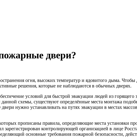
опожарные двери?
остранения огня, высоких температур и ядовитого дыма. Чтобы 
ктивные решения, которые не наблюдаются в обычных дверях.
беспечение условий для быстрой эвакуации людей из горящего
 данной схемы, существуют определённые места монтажа подобн
вери нужно устанавливать на путях эвакуации в местах массов
 которых прописаны правила, определяющие места установки п
ыл зарегистрирован контролирующей организацией в лице Росста
пределяющий основные требования пожарной безопасности, дейс