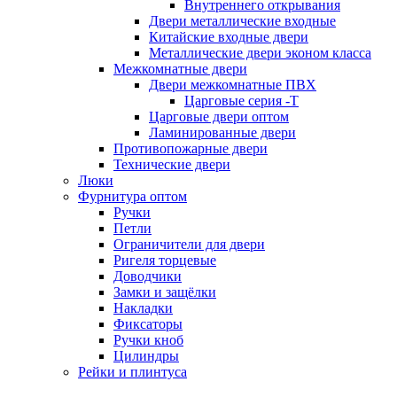
Внутреннего открывания
Двери металлические входные
Китайские входные двери
Металлические двери эконом класса
Межкомнатные двери
Двери межкомнатные ПВХ
Царговые серия -Т
Царговые двери оптом
Ламинированные двери
Противопожарные двери
Технические двери
Люки
Фурнитура оптом
Ручки
Петли
Ограничители для двери
Ригеля торцевые
Доводчики
Замки и защёлки
Накладки
Фиксаторы
Ручки кноб
Цилиндры
Рейки и плинтуса