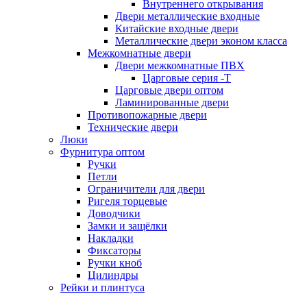
Внутреннего открывания
Двери металлические входные
Китайские входные двери
Металлические двери эконом класса
Межкомнатные двери
Двери межкомнатные ПВХ
Царговые серия -Т
Царговые двери оптом
Ламинированные двери
Противопожарные двери
Технические двери
Люки
Фурнитура оптом
Ручки
Петли
Ограничители для двери
Ригеля торцевые
Доводчики
Замки и защёлки
Накладки
Фиксаторы
Ручки кноб
Цилиндры
Рейки и плинтуса