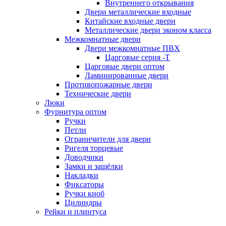
Внутреннего открывания
Двери металлические входные
Китайские входные двери
Металлические двери эконом класса
Межкомнатные двери
Двери межкомнатные ПВХ
Царговые серия -Т
Царговые двери оптом
Ламинированные двери
Противопожарные двери
Технические двери
Люки
Фурнитура оптом
Ручки
Петли
Ограничители для двери
Ригеля торцевые
Доводчики
Замки и защёлки
Накладки
Фиксаторы
Ручки кноб
Цилиндры
Рейки и плинтуса