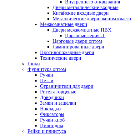
Внутреннего открывания
Двери металлические входные
Китайские входные двери
Металлические двери эконом класса
Межкомнатные двери
Двери межкомнатные ПВХ
Царговые серия -Т
Царговые двери оптом
Ламинированные двери
Противопожарные двери
Технические двери
Люки
Фурнитура оптом
Ручки
Петли
Ограничители для двери
Ригеля торцевые
Доводчики
Замки и защёлки
Накладки
Фиксаторы
Ручки кноб
Цилиндры
Рейки и плинтуса