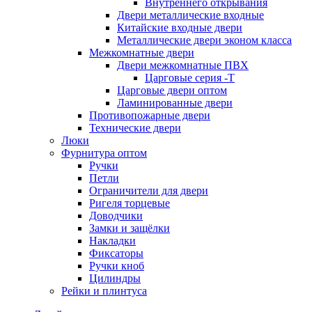
Внутреннего открывания
Двери металлические входные
Китайские входные двери
Металлические двери эконом класса
Межкомнатные двери
Двери межкомнатные ПВХ
Царговые серия -Т
Царговые двери оптом
Ламинированные двери
Противопожарные двери
Технические двери
Люки
Фурнитура оптом
Ручки
Петли
Ограничители для двери
Ригеля торцевые
Доводчики
Замки и защёлки
Накладки
Фиксаторы
Ручки кноб
Цилиндры
Рейки и плинтуса