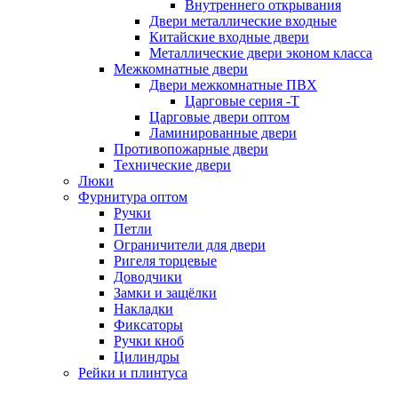
Внутреннего открывания
Двери металлические входные
Китайские входные двери
Металлические двери эконом класса
Межкомнатные двери
Двери межкомнатные ПВХ
Царговые серия -Т
Царговые двери оптом
Ламинированные двери
Противопожарные двери
Технические двери
Люки
Фурнитура оптом
Ручки
Петли
Ограничители для двери
Ригеля торцевые
Доводчики
Замки и защёлки
Накладки
Фиксаторы
Ручки кноб
Цилиндры
Рейки и плинтуса