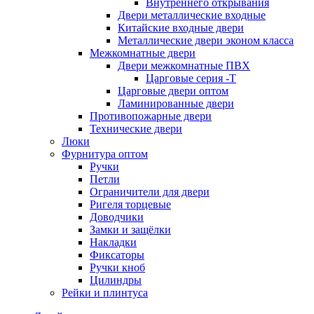
Внутреннего открывания
Двери металлические входные
Китайские входные двери
Металлические двери эконом класса
Межкомнатные двери
Двери межкомнатные ПВХ
Царговые серия -Т
Царговые двери оптом
Ламинированные двери
Противопожарные двери
Технические двери
Люки
Фурнитура оптом
Ручки
Петли
Ограничители для двери
Ригеля торцевые
Доводчики
Замки и защёлки
Накладки
Фиксаторы
Ручки кноб
Цилиндры
Рейки и плинтуса