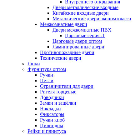
Внутреннего открывания
Двери металлические входные
Китайские входные двери
Металлические двери эконом класса
Межкомнатные двери
Двери межкомнатные ПВХ
Царговые серия -Т
Царговые двери оптом
Ламинированные двери
Противопожарные двери
Технические двери
Люки
Фурнитура оптом
Ручки
Петли
Ограничители для двери
Ригеля торцевые
Доводчики
Замки и защёлки
Накладки
Фиксаторы
Ручки кноб
Цилиндры
Рейки и плинтуса