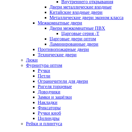
Внутреннего открывания
Двери металлические входные
Китайские входные двери
Металлические двери эконом класса
Межкомнатные двери
Двери межкомнатные ПВХ
Царговые серия -Т
Царговые двери оптом
Ламинированные двери
Противопожарные двери
Технические двери
Люки
Фурнитура оптом
Ручки
Петли
Ограничители для двери
Ригеля торцевые
Доводчики
Замки и защёлки
Накладки
Фиксаторы
Ручки кноб
Цилиндры
Рейки и плинтуса