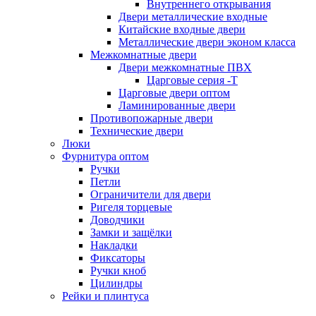
Внутреннего открывания
Двери металлические входные
Китайские входные двери
Металлические двери эконом класса
Межкомнатные двери
Двери межкомнатные ПВХ
Царговые серия -Т
Царговые двери оптом
Ламинированные двери
Противопожарные двери
Технические двери
Люки
Фурнитура оптом
Ручки
Петли
Ограничители для двери
Ригеля торцевые
Доводчики
Замки и защёлки
Накладки
Фиксаторы
Ручки кноб
Цилиндры
Рейки и плинтуса