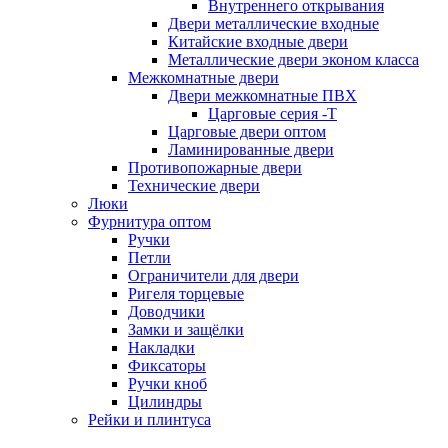
Внутреннего открывания
Двери металлические входные
Китайские входные двери
Металлические двери эконом класса
Межкомнатные двери
Двери межкомнатные ПВХ
Царговые серия -Т
Царговые двери оптом
Ламинированные двери
Противопожарные двери
Технические двери
Люки
Фурнитура оптом
Ручки
Петли
Ограничители для двери
Ригеля торцевые
Доводчики
Замки и защёлки
Накладки
Фиксаторы
Ручки кноб
Цилиндры
Рейки и плинтуса